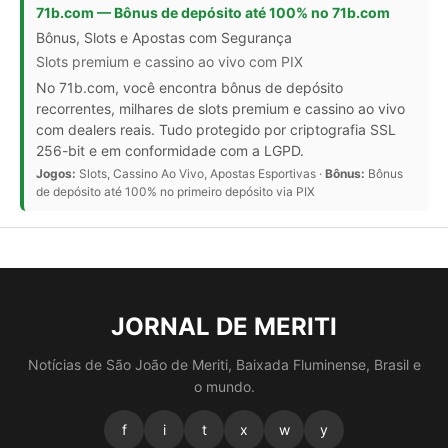
71b.com — Bônus de depósito até 100% no 71b.com
Bônus, Slots e Apostas com Segurança
Slots premium e cassino ao vivo com PIX
No 71b.com, você encontra bônus de depósito
recorrentes, milhares de slots premium e cassino ao vivo
com dealers reais. Tudo protegido por criptografia SSL
256-bit e em conformidade com a LGPD.
Jogos:
Slots, Cassino Ao Vivo, Apostas Esportivas ·
Bônus:
Bônus
de depósito até 100% no primeiro depósito via PIX
JORNAL DE MERITI
Notícias de São João de Meriti, Baixada Fluminense, Brasil e
o mundo.
f
i
t
x
w
y