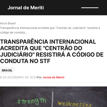
Jornal de Meriti
Início
›
Brasil
›
Transparência Internacional acredita que "Centrão do Judiciário" resistirá a
código de conduta...
TRANSPARÊNCIA INTERNACIONAL
ACREDITA QUE "CENTRÃO DO
JUDICIÁRIO" RESISTIRÁ A CÓDIGO DE
CONDUTA NO STF
BRASIL
8 DE DEZEMBRO DE 2025
Por
Jornal de Meriti