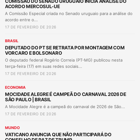
COMISSÃO DO SENADO URUGUAIO INICIA ANÁLISE DO
ACORDO MERCOSUL-UE
A Comissão Especial criada no Senado uruguaio para a análise do
acordo entre o...
17 DE FEVEREIRO DE 2026
BRASIL
DEPUTADO DO PT SE RETRATA POR MONTAGEM COM
VORCARO E BOLSONARO
O deputado federal Rogério Correia (PT-MG) publicou nesta
terça-feira (17) em suas redes sociais...
17 DE FEVEREIRO DE 2026
ECONOMIA
MOCIDADE ALEGRE É CAMPEÃ DO CARNAVAL 2026 DE
SÃO PAULO | BRASIL
A Mocidade Alegre é a campeã do carnaval de 2026 de São...
17 DE FEVEREIRO DE 2026
MUNDO
VATICANO ANUNCIA QUE NÃO PARTICIPARÁ DO
CONSELHO DE PAZ DE TRUMP