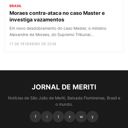
BRASIL
Moraes contra-ataca no caso Master e
investiga vazamentos
Em novo desdobramento do caso Master, o ministro
Alexandre de Moraes, do Supremo Tribunal...
17 DE FEVEREIRO DE 2026
JORNAL DE MERITI
Notícias de São João de Meriti, Baixada Fluminense, Brasil e
o mundo.
f
i
t
x
w
y