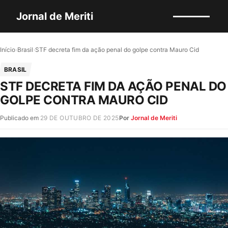
Jornal de Meriti
Início
›
Brasil
›
STF decreta fim da ação penal do golpe contra Mauro Cid
BRASIL
STF DECRETA FIM DA AÇÃO PENAL DO
GOLPE CONTRA MAURO CID
Publicado em
29 DE OUTUBRO DE 2025
Por
Jornal de Meriti