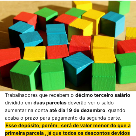
Trabalhadores que recebem o
décimo terceiro salário
dividido em
duas parcelas
deverão ver o saldo
aumentar na conta
até dia 19 de dezembro
, quando
acaba o prazo para pagamento da segunda parte.
Esse depósito, porém,
será de valor menor do que a
primeira parcela
, já que todos os descontos devidos