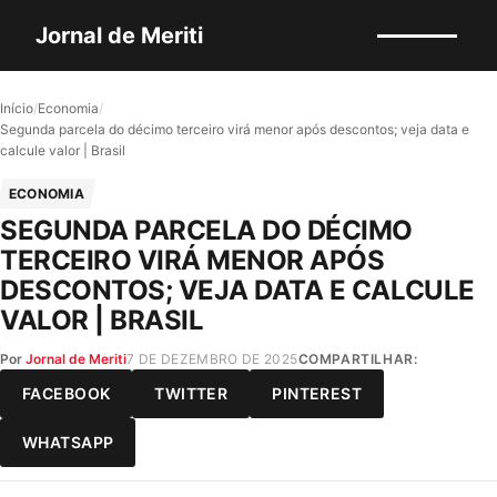
Jornal de Meriti
Início
/
Economia
/
Segunda parcela do décimo terceiro virá menor após descontos; veja data e
calcule valor | Brasil
ECONOMIA
SEGUNDA PARCELA DO DÉCIMO
TERCEIRO VIRÁ MENOR APÓS
DESCONTOS; VEJA DATA E CALCULE
VALOR | BRASIL
Por
Jornal de Meriti
7 DE DEZEMBRO DE 2025
COMPARTILHAR:
FACEBOOK
TWITTER
PINTEREST
WHATSAPP