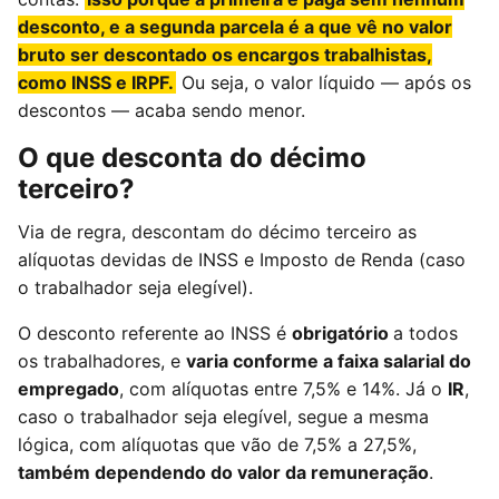
desconto, e a segunda parcela é a que vê no valor
bruto ser descontado os encargos trabalhistas,
como INSS e IRPF.
Ou seja, o valor líquido — após os
descontos — acaba sendo menor.
O que desconta do décimo
terceiro?
Via de regra, descontam do décimo terceiro as
alíquotas devidas de INSS e Imposto de Renda (caso
o trabalhador seja elegível).
O desconto referente ao INSS é
obrigatório
a todos
os trabalhadores, e
varia conforme a faixa salarial do
empregado
, com alíquotas entre 7,5% e 14%. Já o
IR
,
caso o trabalhador seja elegível, segue a mesma
lógica, com alíquotas que vão de 7,5% a 27,5%,
também dependendo do valor da remuneração
.