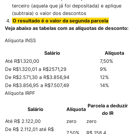
terceiro (aquela que já foi depositada) e aplique
(subtraia) o valor dos descontos
O resultado é o valor da segunda parcela
Veja abaixo as tabelas com as alíquotas de desconto:
Alíquota INSS
Salário
Alíquota
Até R$1.320,00
7,50%
De R$1.320,01 a R$2571,29
9%
De R$2.571,30 a R$3.856,94
12%
De R$3.856,95 a R$7.507,49
14%
Alíquota IRPF
Parcela a deduzir
Salário
Alíquota
do IR
Até R$ 2.122,00
zero
zero
De R$ 2.112,01 até R$
7,50%
R$ 158,4