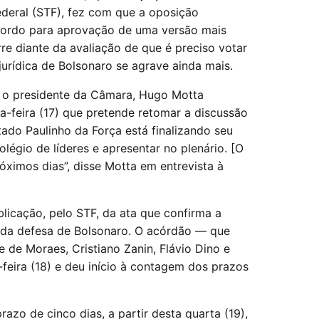
ederal (STF), fez com que a oposição
acordo para aprovação de uma versão mais
rre diante da avaliação de que é preciso votar
jurídica de Bolsonaro se agrave ainda mais.
e o presidente da Câmara, Hugo Motta
a-feira (17) que pretende retomar a discussão
do Paulinho da Força está finalizando seu
légio de líderes e apresentar no plenário. [O
róximos dias”, disse Motta em entrevista à
icação, pelo STF, da ata que confirma a
 da defesa de Bolsonaro. O acórdão — que
e de Moraes, Cristiano Zanin, Flávio Dino e
feira (18) e deu início à contagem dos prazos
azo de cinco dias, a partir desta quarta (19),