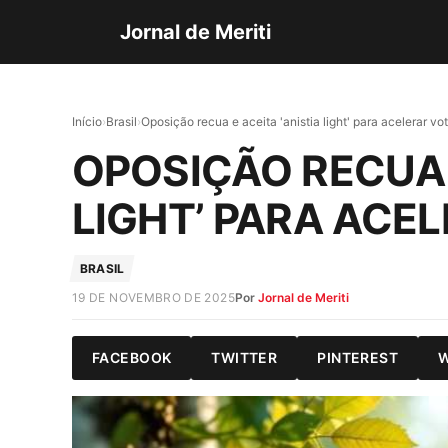
Jornal de Meriti
Início
›
Brasil
›
Oposição recua e aceita 'anistia light' para acelerar v
OPOSIÇÃO RECUA E
LIGHT’ PARA ACE
BRASIL
19 DE NOVEMBRO DE 2025
Por
Jornal de Meriti
FACEBOOK
TWITTER
PINTEREST