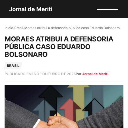
Jornal de Meriti
Início
/
Brasil
/
Moraes atribui a defensoria pública caso Eduardo Bolsonaro
MORAES ATRIBUI A DEFENSORIA
PÚBLICA CASO EDUARDO
BOLSONARO
BRASIL
PUBLICADO EM
16 DE OUTUBRO DE 2025
Por
Jornal de Meriti