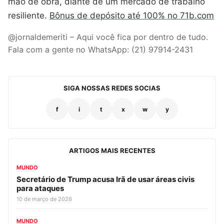
mão de obra, diante de um mercado de trabalho
resiliente.
Bônus de depósito até 100% no 71b.com
@jornaldemeriti – Aqui você fica por dentro de tudo.
Fala com a gente no WhatsApp: (21) 97914-2431
SIGA NOSSAS REDES SOCIAS
f
i
t
x
w
y
ARTIGOS MAIS RECENTES
MUNDO
Secretário de Trump acusa Irã de usar áreas civis
para ataques
10 de março de 2026
MUNDO