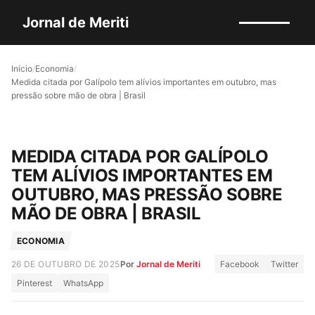
Jornal de Meriti
Início
/
Economia
/
Medida citada por Galípolo tem alívios importantes em outubro, mas
pressão sobre mão de obra | Brasil
MEDIDA CITADA POR GALÍPOLO
TEM ALÍVIOS IMPORTANTES EM
OUTUBRO, MAS PRESSÃO SOBRE
MÃO DE OBRA | BRASIL
ECONOMIA
26 DE OUTUBRO DE 2025
Por
Jornal de Meriti
Facebook
Twitter
Pinterest
WhatsApp