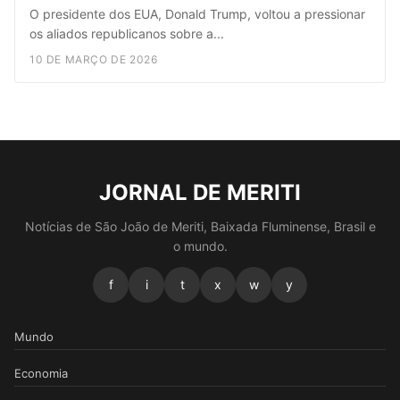
O presidente dos EUA, Donald Trump, voltou a pressionar
os aliados republicanos sobre a...
10 DE MARÇO DE 2026
JORNAL DE MERITI
Notícias de São João de Meriti, Baixada Fluminense, Brasil e
o mundo.
f
i
t
x
w
y
Mundo
Economia