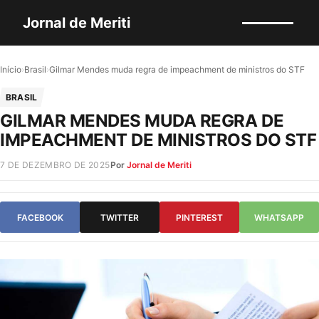
Jornal de Meriti
Início
›
Brasil
›
Gilmar Mendes muda regra de impeachment de ministros do STF
BRASIL
GILMAR MENDES MUDA REGRA DE
IMPEACHMENT DE MINISTROS DO STF
7 DE DEZEMBRO DE 2025
Por
Jornal de Meriti
FACEBOOK
TWITTER
PINTEREST
WHATSAPP