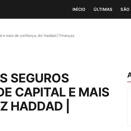
INÍCIO
ÚLTIMAS
SÃO 
l e mais de confiança, diz Haddad | Finanças
S SEGUROS
E CAPITAL E MAIS
IZ HADDAD |