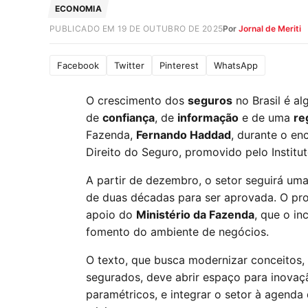
ECONOMIA
PUBLICADO EM 19 DE OUTUBRO DE 2025
Por
Jornal de Meriti
Facebook
Twitter
Pinterest
WhatsApp
O crescimento dos
seguros
no Brasil é a
de
confiança
, de
informação
e de uma
re
Fazenda,
Fernando Haddad
, durante o en
Direito do Seguro, promovido pelo Institut
A partir de dezembro, o setor seguirá uma 
de duas décadas para ser aprovada. O pr
apoio do
Ministério da Fazenda
, que o i
fomento do ambiente de negócios.
O texto, que busca modernizar conceitos, a
segurados, deve abrir espaço para inova
paramétricos, e integrar o setor à agenda