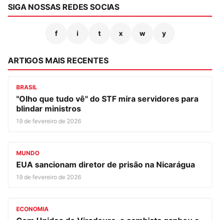
SIGA NOSSAS REDES SOCIAS
f
i
t
x
w
y
ARTIGOS MAIS RECENTES
BRASIL
"Olho que tudo vê" do STF mira servidores para
blindar ministros
19 de fevereiro de 2026
MUNDO
EUA sancionam diretor de prisão na Nicarágua
19 de fevereiro de 2026
ECONOMIA